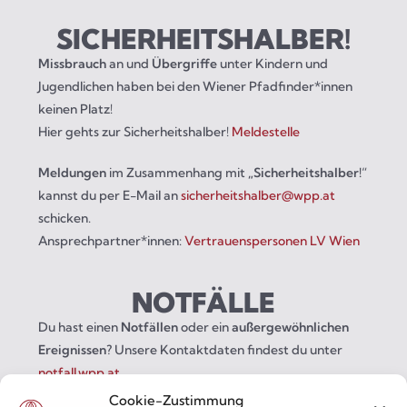
SICHERHEITS­HALBER!
Missbrauch
an und
Übergriffe
unter Kindern und
Jugendlichen haben bei den Wiener Pfadfinder*innen
keinen Platz!
Hier gehts zur Sicherheitshalber!
Meldestelle
Meldungen
im Zusammenhang mit
„Sicherheitshalber!“
kannst du per E-Mail an
sicherheitshalber@wpp.at
schicken.
Ansprechpartner*innen:
Vertrauenspersonen LV Wien
NOTFÄLLE
Du hast einen
Notfällen
oder ein
außergewöhnlichen
Ereignissen
? Unsere Kontaktdaten findest du unter
notfall.wpp.at
.
Cookie-Zustimmung